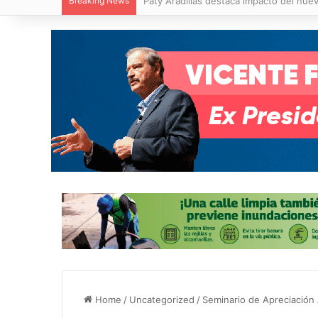
Breaking News
Paty Aradillas destaca impacto del nuev
Home
/
Uncategorized
/
Seminario de Apreciación 