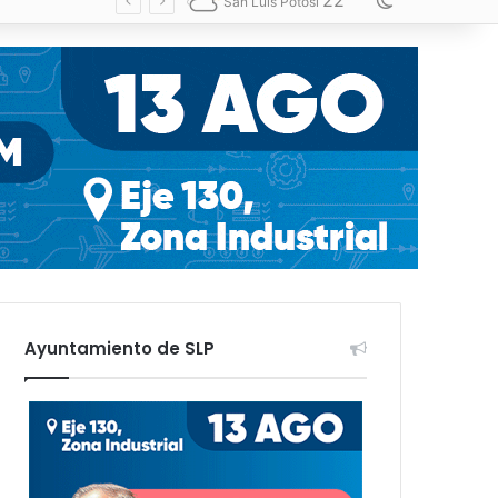
22
Switch skin
San Luis Potosí
Ayuntamiento de SLP