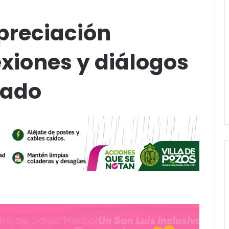
preciación
exiones y diálogos
nado