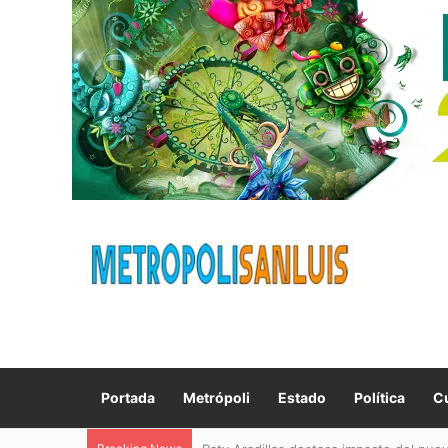
Portada
Metrópoli
Estado
Política
Cu