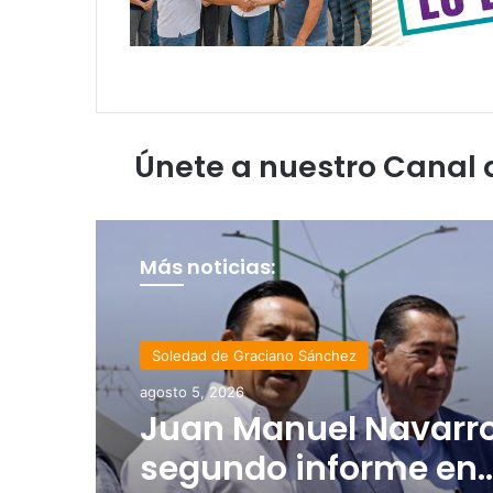
Únete a nuestro Canal
Más noticias:
Estado
agosto 4, 2026
Luis Mejía inicia
diagnóstico en Parq