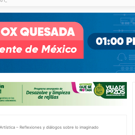
o desnivel de Circuito Potosí en la movilidad de Villa de Pozos
Artística – Reflexiones y diálogos sobre lo imaginado