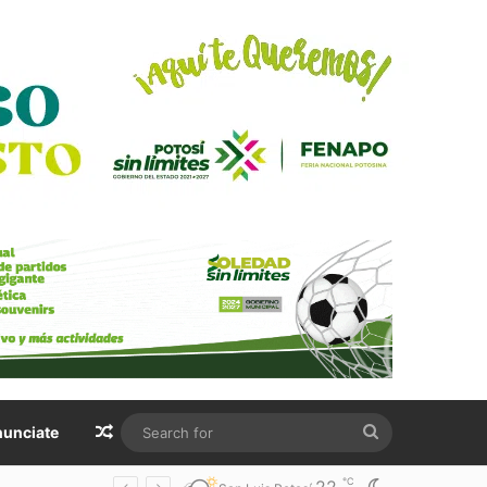
Random Article
Search
unciate
for
℃