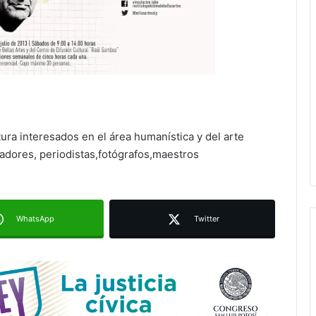
Ruth González destaca impacto del
nuevo paso a desnivel en la
movilidad estatal
atura interesados en el área humanística y del arte
adores, periodistas,fotógrafos,maestros
Juan Manuel Navarro alista
segundo informe en Soledad y
destaca coordinación con
Gobierno del Estado
WhatsApp
Twitter
Luis Mejía inicia diagnóstico en
Parques Tangamanga y defiende
llegada tras renunciar al PRI
Carlos Arreola pide a morenistas no
adelantarse y denuncia guerra de