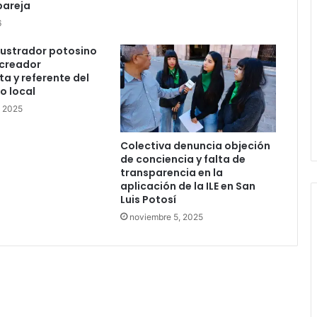
pareja
6
La Soga al Cuello:El Huasteco
ilustrador potosino
 creador
a y referente del
o local
, 2025
Colectiva denuncia objeción
de conciencia y falta de
transparencia en la
aplicación de la ILE en San
Luis Potosí
noviembre 5, 2025