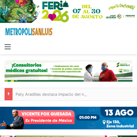
Menu
Paty Aradillas destaca impacto del nuevo desnivel de Circuito Potosí en la movilidad de Villa de Pozos