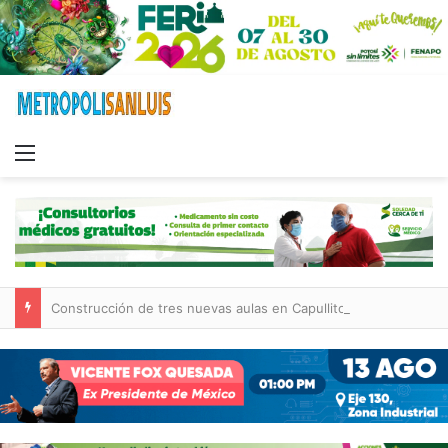
Menu
Construcción de tres nuevas aulas en Capullito III registra avances en Soledad