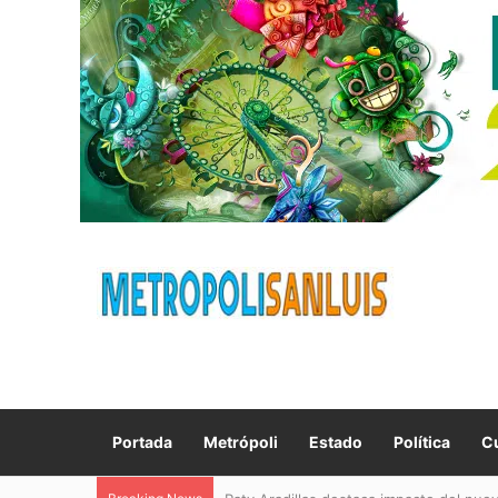
Portada
Metrópoli
Estado
Política
Cu