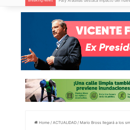
Breaking News
Villa de Pozos reporta reducción del 50
Home
/
ACTUALIDAD
/
Mario Bross llegará a los 