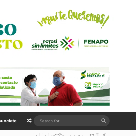
Random Article
Search
unciate
for
℃