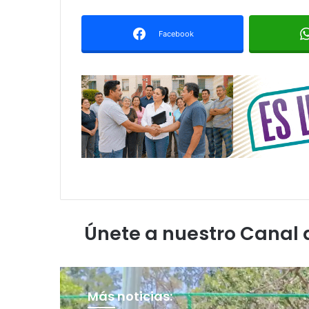
Facebook
Únete a nuestro Canal
Más noticias: