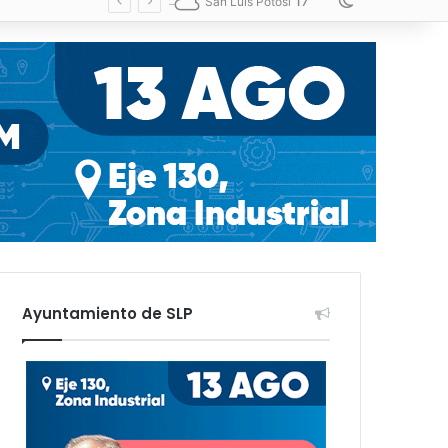
17
Switch skin
San Luis Potosí
Ayuntamiento de SLP