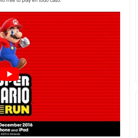
o free to play en todo caso.
Juan Manuel Navarro alista
segundo informe en Soledad y
destaca coordinación con
Gobierno del Estado
Luis Mejía inicia diagnóstico en