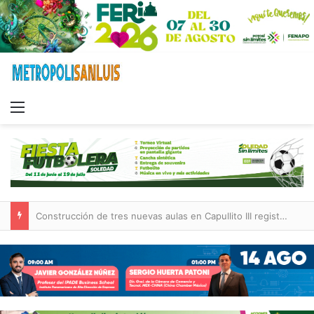
Menu
Construcción de tres nuevas aulas en Capullito III registra avances en Soledad