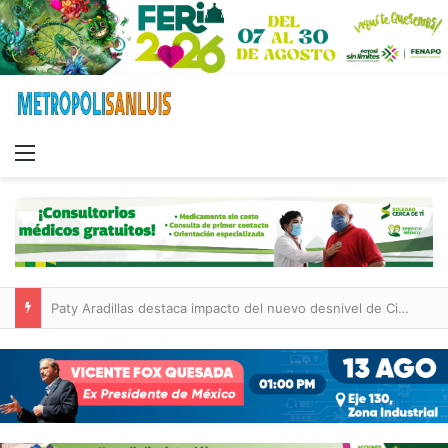
Menu
Paty Aradillas destaca impacto del nuevo desnivel de Circuito Potosí en la movilidad de Villa de Pozos