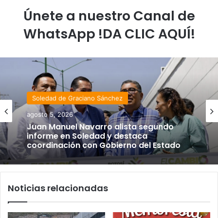
Únete a nuestro Canal de
WhatsApp !DA CLIC AQUÍ!
Soledad de Graciano Sánchez
agosto 5, 2026
Estado
Juan Manuel Navarro alista segundo
agosto 4, 2026
informe en Soledad y destaca
coordinación con Gobierno del Estado
Noticias relacionadas
Luis Mejía inicia diagnóstico en Parques
Tangamanga y defiende llegada tras
renunciar al PRI