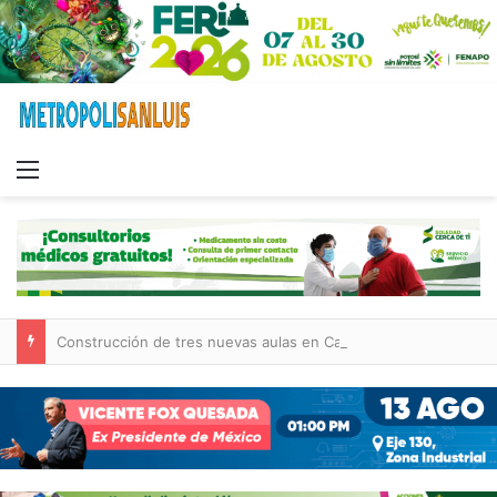
Menu
Construcción de tres nuevas aulas en Capullito III registra avances en Soledad