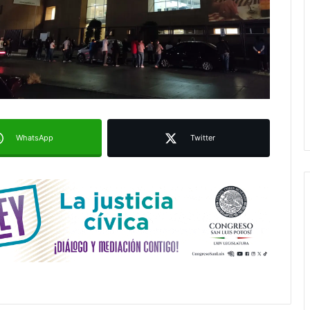
Ruth González destaca impacto del
nuevo paso a desnivel en la
movilidad estatal
Juan Manuel Navarro alista
segundo informe en Soledad y
destaca coordinación con
Gobierno del Estado
WhatsApp
Twitter
Luis Mejía inicia diagnóstico en
Parques Tangamanga y defiende
llegada tras renunciar al PRI
Carlos Arreola pide a morenistas no
adelantarse y denuncia guerra de
bots rumbo a 2027
La Soga al Cuello:El Huasteco