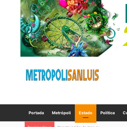
Portada
Metrópoli
Estado
Política
Cu