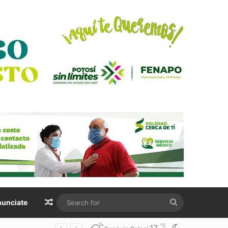
Random Article
Search
unciate
for
℃