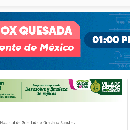
pullito III registra avances en Soledad
Hospital de Soledad de Graciano Sánchez