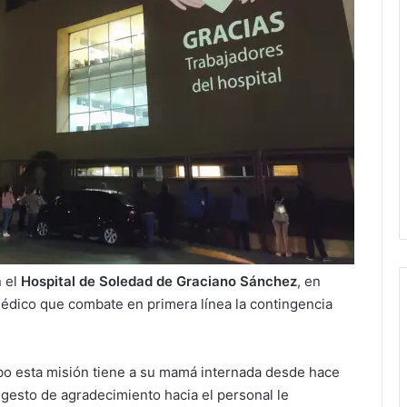
n el
Hospital de Soledad de Graciano Sánchez
, en
édico que combate en primera línea la contingencia
cabo esta misión tiene a su mamá internada desde hace
sto de agradecimiento hacia el personal le