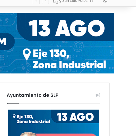
17
Switch skin
San Luis Potosí
Ayuntamiento de SLP