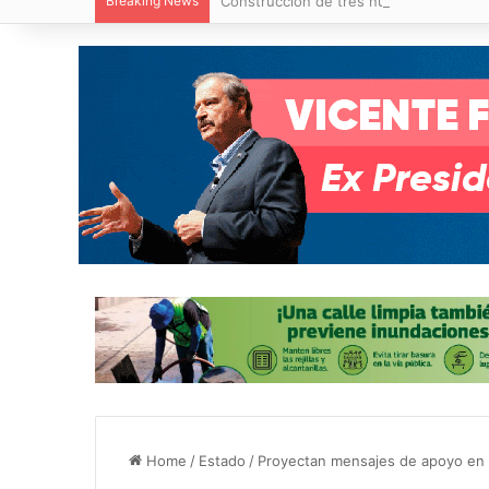
Breaking News
Construcción de tres nuevas aulas en Ca
Home
/
Estado
/
Proyectan mensajes de apoyo en 