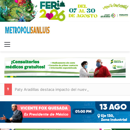
Menu
Paty Aradillas destaca impacto del nuevo desnivel de Circuito Potosí en la movilidad de Villa de Pozos