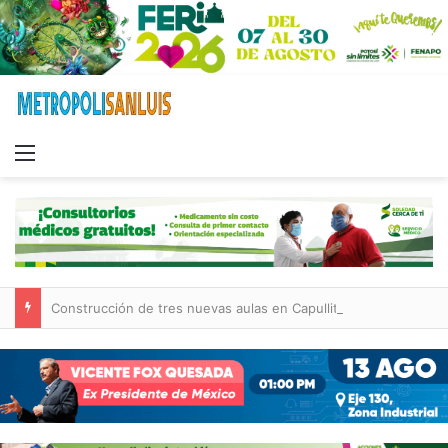
Menu
Construcción de tres nuevas aulas en Capullito III registra avances en Soledad