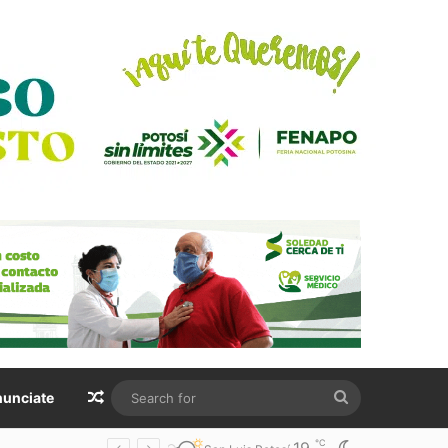
Random Article
Search
unciate
for
℃