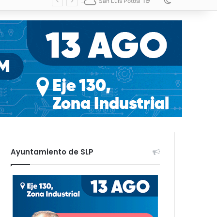
19
Switch skin
San Luis Potosí
Ayuntamiento de SLP