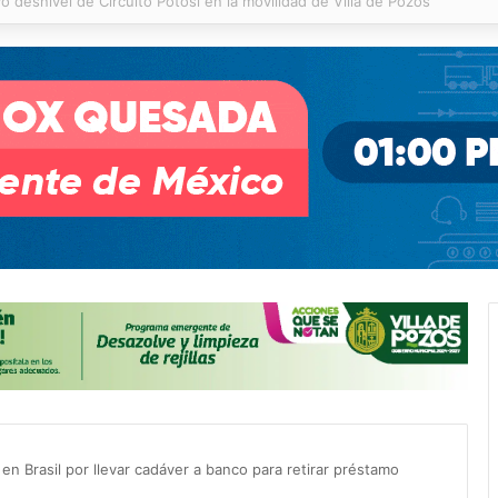
 % en incendios forestales y de pastizales
en Brasil por llevar cadáver a banco para retirar préstamo