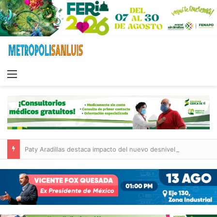
Menu
Paty Aradillas destaca impacto del nuevo desnivel de Circuito Potosí en la movilidad de Villa de Pozos