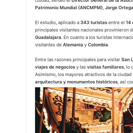
ciudad, señaló el
Director General de la Asoc
Patrimonio Mundial (ANCMPM)
,
Jorge Orteg
El estudio, aplicado a
343 turistas
entre el
14 
principales visitantes nacionales provinieron d
Guadalajara
. En cuanto a los turistas internac
visitantes de
Alemania
y
Colombia
.
Entre las razones principales para visitar
San L
viajes de negocios
y las
visitas familiares
, lo
Asimismo, los mayores atractivos de la ciudad
arquitectura y monumentos históricos
, así c