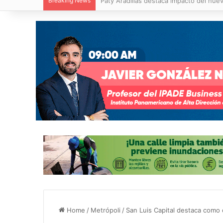
Breaking News
Paty Aradillas destaca impacto del nuev
Home
/
Metrópoli
/
San Luis Capital destaca como d