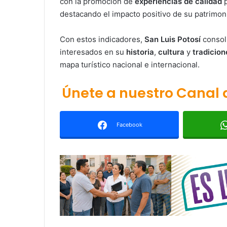
con la promoción de
experiencias de calidad
p
destacando el impacto positivo de su patrimonio
Con estos indicadores,
San Luis Potosí
consoli
interesados en su
historia
,
cultura
y
tradicion
mapa turístico nacional e internacional.
Únete a nuestro Canal
Facebook