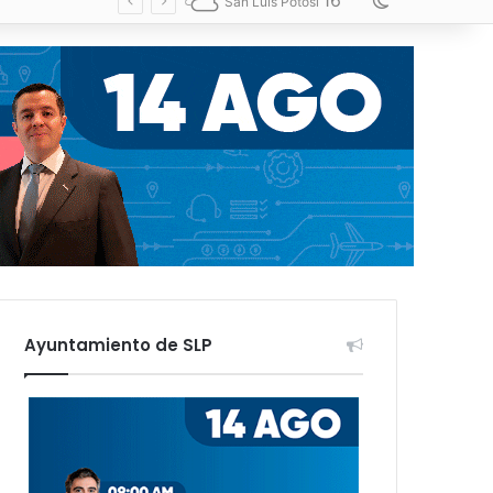
16
Switch skin
San Luis Potosí
Ayuntamiento de SLP