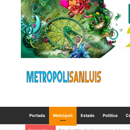
Portada
Metrópoli
Estado
Política
Cu