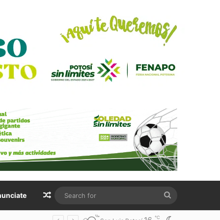
Random Article
Search
unciate
for
℃