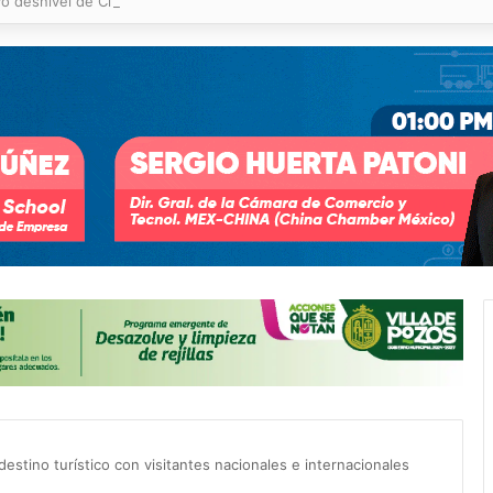
o desnivel de Circuito Potosí en la movilidad de Villa de Pozos
estino turístico con visitantes nacionales e internacionales