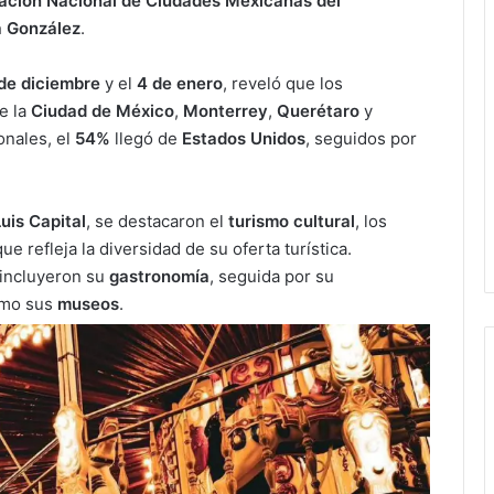
iación Nacional de Ciudades Mexicanas del
a González
.
de diciembre
y el
4 de enero
, reveló que los
e la
Ciudad de México
,
Monterrey
,
Querétaro
y
ionales, el
54%
llegó de
Estados Unidos
, seguidos por
uis Capital
, se destacaron el
turismo cultural
, los
 que refleja la diversidad de su oferta turística.
 incluyeron su
gastronomía
, seguida por su
omo sus
museos
.