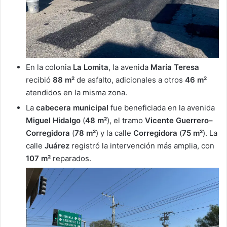
En la colonia
La Lomita
, la avenida
María Teresa
recibió
88 m²
de asfalto, adicionales a otros
46 m²
atendidos en la misma zona.
La
cabecera municipal
fue beneficiada en la avenida
Miguel Hidalgo
(
48 m²
), el tramo
Vicente Guerrero–
Corregidora
(
78 m²
) y la calle
Corregidora
(
75 m²
). La
calle
Juárez
registró la intervención más amplia, con
107 m²
reparados.