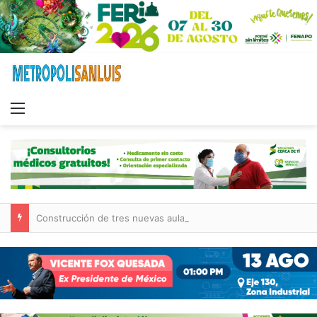
Menu
Construcción de tres nuevas aulas en Capullito III registra avances en Soledad