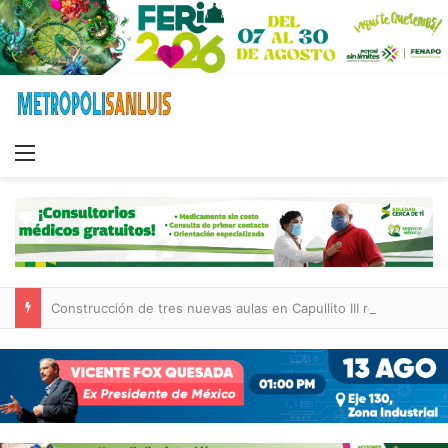
Menu
Construcción de tres nuevas aulas en Capullito III registra avances en Soledad