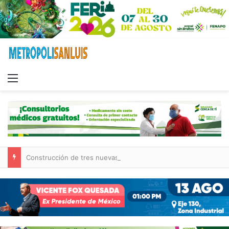
Menu
Construcción de tres nuevas aulas en Capullito III registra avances en Soledad