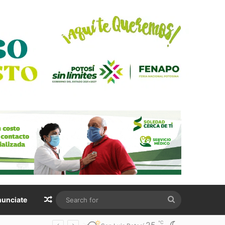
Random Article
Search
unciate
for
℃