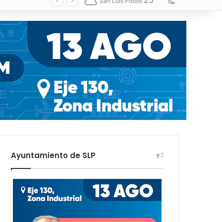
25
Switch skin
San Luis Potosí
Ayuntamiento de SLP