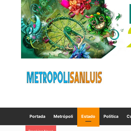
Portada
Metrópoli
Estado
Política
Cu