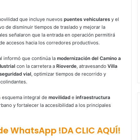
movilidad que incluye nuevos
puentes vehiculares
y el
ivo de disminuir tiempos de traslado y mejorar la
ales señalaron que la entrada en operación permitirá
ta de accesos hacia los corredores productivos.
l informó que continúa la
modernización del Camino a
ustrial
con la carretera a
Rioverde
, atravesando
Villa
seguridad vial
, optimizar tiempos de recorrido y
colindantes.
un esquema integral de
movilidad
e
infraestructura
Paty Aradillas destaca impacto del
nuevo desnivel de Circuito Potosí
bano y fortalecer la accesibilidad a los principales
en la movilidad de Villa de Pozos
Villa de Pozos reporta reducción del
 de WhatsApp !DA CLIC AQUÍ!
50 % en incendios forestales y de
pastizales