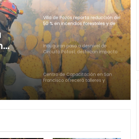
pastizales
Inauguran paso a desnivel de
Circuito Potosí; destacan impacto
en la movilidad metropolitana
snivel
Centro de Capacitación en San
Francisco ofrecerá talleres y
 la
buscará certificación para sus
alumnos
tana
a
Refuerzan mantenimiento urbano
en la Calzada de Guadalupe y
n
avenida Salvador Nava
y de
Paty Aradillas destaca impacto del
nuevo desnivel de Circuito Potosí
en la movilidad de Villa de Pozos
Villa de Pozos reporta reducción del
50 % en incendios forestales y de