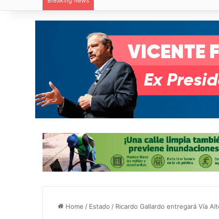
Breaking News
Villa de Pozos reporta reducción del 50
Home
/
Estado
/
Ricardo Gallardo entregará Vía Alt