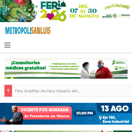
Menu
Paty Aradillas destaca impacto del nuevo desnivel de Circuito Potosí en la movilidad de Villa de Pozos