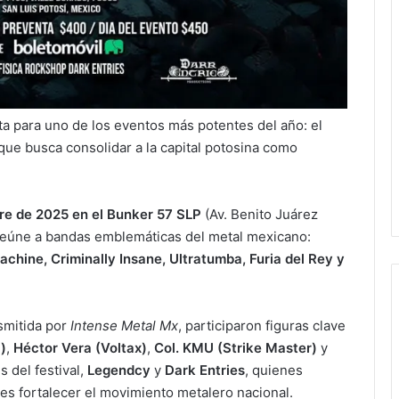
ta para uno de los eventos más potentes del año: el
l que busca consolidar a la capital potosina como
re de 2025 en el Bunker 57 SLP
(Av. Benito Juárez
e reúne a bandas emblemáticas del metal mexicano:
achine, Criminally Insane, Ultratumba, Furia del Rey y
nsmitida por
Intense Metal Mx
, participaron figuras clave
)
,
Héctor Vera (Voltax)
,
Col. KMU (Strike Master)
y
s del festival,
Legendcy
y
Dark Entries
, quienes
es fortalecer el movimiento metalero nacional.