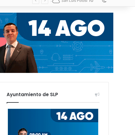
16
Switch skin
San Luis Potosí
Ayuntamiento de SLP