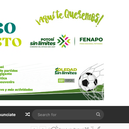
Random Article
Search
unciate
for
℃