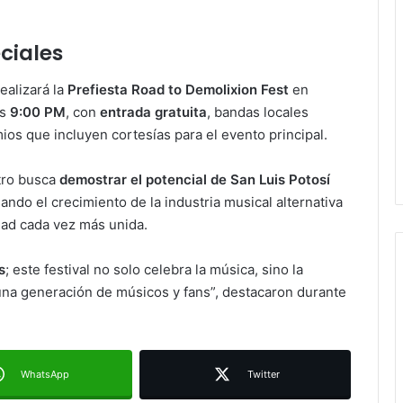
ciales
ealizará la
Prefiesta Road to Demolixion Fest
en
as
9:00 PM
, con
entrada gratuita
, bandas locales
os que incluyen cortesías para el evento principal.
tro busca
demostrar el potencial de San Luis Potosí
sando el crecimiento de la industria musical alternativa
Ruth González destaca impacto del
ad cada vez más unida.
nuevo paso a desnivel en la
movilidad estatal
s
; este festival no solo celebra la música, sino la
una generación de músicos y fans”, destacaron durante
Juan Manuel Navarro alista
segundo informe en Soledad y
destaca coordinación con
Gobierno del Estado
WhatsApp
Twitter
Luis Mejía inicia diagnóstico en