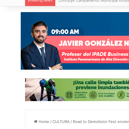
Breaking News
Concluye Campamento Municipal Inclus
Home
/
CULTURA
/
Road to Demolixion Fest encien