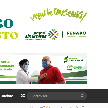
Random Article
Search
unciate
for
℃