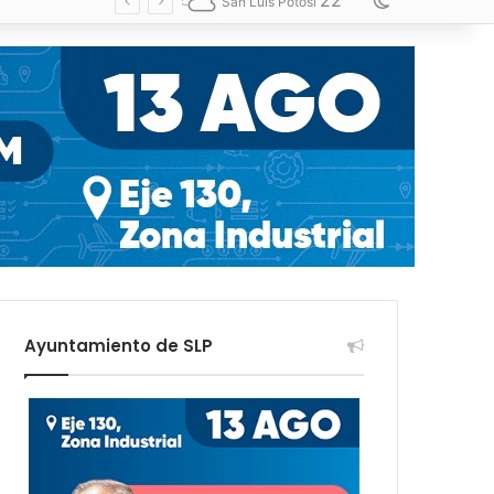
22
Switch skin
San Luis Potosí
Ayuntamiento de SLP