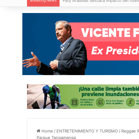
Breaking News
Villa de Pozos reporta reducción del 50
Home
/
ENTRETENIMIENTO Y TURISMO
/
Reggae R
Parque Tangamanga