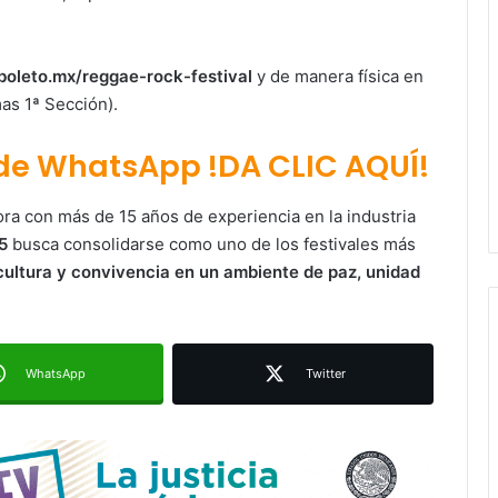
oleto.mx/reggae-rock-festival
y de manera física en
as 1ª Sección).
 de WhatsApp !DA CLIC AQUÍ!
Juan Manuel Navarro alista
ora con más de 15 años de experiencia en la industria
segundo informe en Soledad y
destaca coordinación con
5
busca consolidarse como uno de los festivales más
Gobierno del Estado
cultura y convivencia en un ambiente de paz, unidad
Luis Mejía inicia diagnóstico en
Parques Tangamanga y defiende
llegada tras renunciar al PRI
WhatsApp
Twitter
Carlos Arreola pide a morenistas no
adelantarse y denuncia guerra de
bots rumbo a 2027