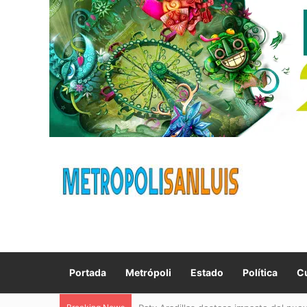
Portada
Metrópoli
Estado
Política
Cu