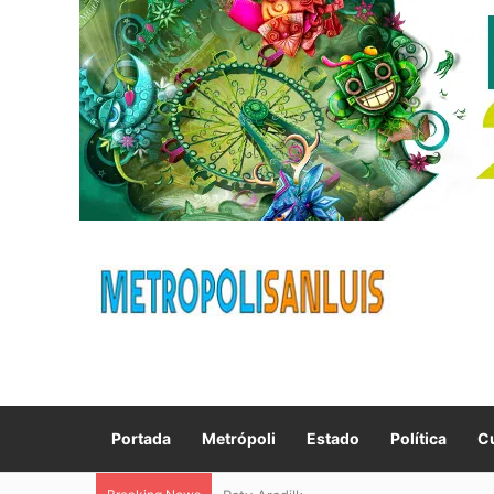
Portada
Metrópoli
Estado
Política
Cu