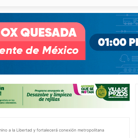
o desnivel de Circuito Potosí en la movilidad de Villa de Pozos
no a la Libertad y fortalecerá conexión metropolitana