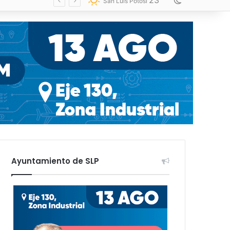
23
Switch skin
San Luis Potosí
Ayuntamiento de SLP