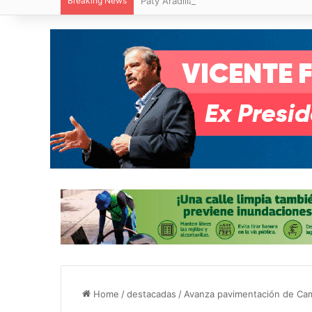
Breaking News
Paty Aradillas destaca impacto del nuev
Home
/
destacadas
/
Avanza pavimentación de Cami