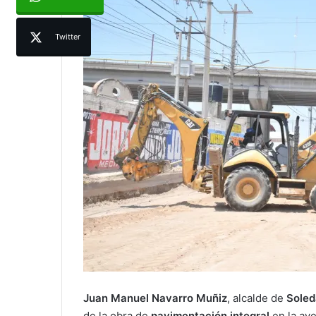
Twitter
Juan Manuel Navarro Muñiz
, alcalde de
Soled
de la obra de
pavimentación integral
en la av