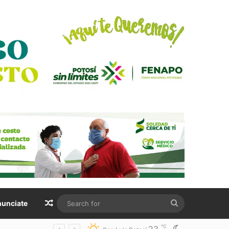
Random Article
Search
unciate
for
℃