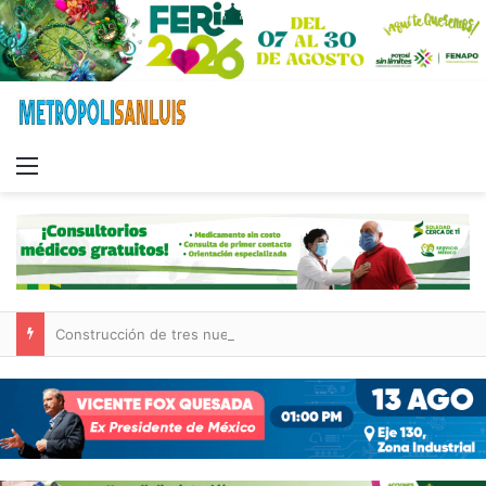
Menu
Construcción de tres nuevas aulas en Capullito III registra avances en Soledad