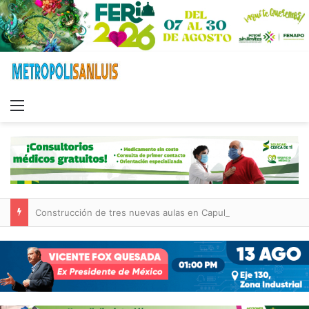
Menu
Construcción de tres nuevas aulas en Capullito III registra avances en Soledad