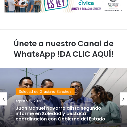
Únete a nuestro Canal de
WhatsApp !DA CLIC AQUÍ!
Estado
Soledad de Graciano Sánchez
agosto 4, 2026
agosto 5, 2026
Luis Mejía inicia diagnóstico en Parques