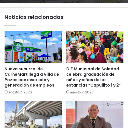
Tangamanga y defiende llegada tras
Juan Manuel Navarro alista segundo
renunciar al PRI
informe en Soledad y destaca
coordinación con Gobierno del Estado
Noticias relacionadas
Nueva sucursal de
DIF Municipal de Soledad
CarneMart llega a Villa de
celebra graduación de
Pozos con inversión y
niñas y niños de las
generación de empleos
estancias “Capullito 1 y 2”
agosto 7, 2026
agosto 7, 2026