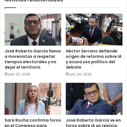
José Roberto García llama
Héctor Serrano defiende
a morenistas a respetar
origen de reforma sobre IA
tiempos electorales y no
y acusa uso político del
dejar el territorio
debate
julio 30, 2026
julio 30, 2026
Sara Rocha confirma foros
José Roberto García ve en
en el Congreso para
foros sobre IA un reinicio