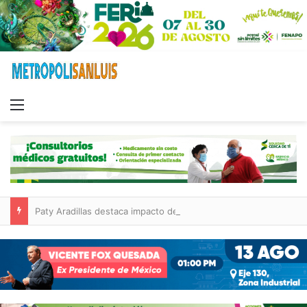
Menu
Paty Aradillas destaca impacto del nuevo desnivel de Circuito Potosí en la movilidad de Villa de Pozos