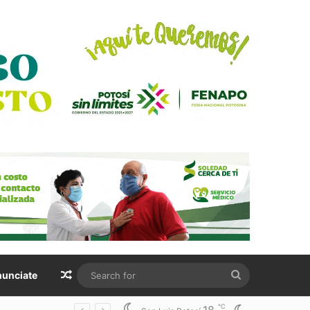
Random Article
Search
unciate
for
℃