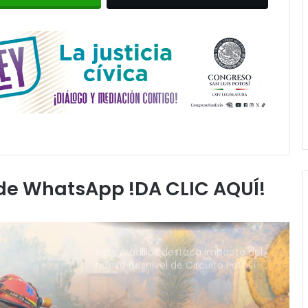
Inauguran paso a desnivel de
Circuito Potosí; destacan impacto
en la movilidad metropolitana
Centro de Capacitación en San
Francisco ofrecerá talleres y
buscará certificación para sus
alumnos
Refuerzan mantenimiento urbano
en la Calzada de Guadalupe y
avenida Salvador Nava
 de WhatsApp !DA CLIC AQUÍ!
Paty Aradillas destaca impacto del
nuevo desnivel de Circuito Potosí
en la movilidad de Villa de Pozos
Villa de Pozos reporta reducción del
50 % en incendios forestales y de
pastizales