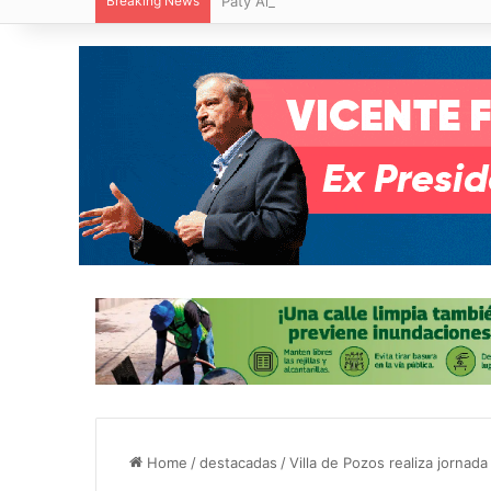
Breaking News
Paty Aradillas destaca impacto del nuev
Home
/
destacadas
/
Villa de Pozos realiza jornada