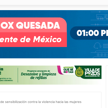
o desnivel de Circuito Potosí en la movilidad de Villa de Pozos
 de sensibilización contra la violencia hacia las mujeres