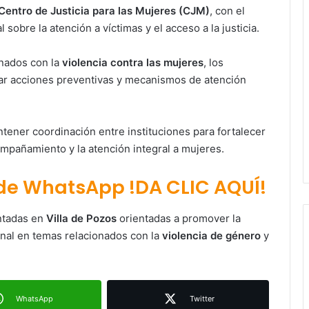
Centro de Justicia para las Mujeres (CJM)
, con el
l sobre la atención a víctimas y el acceso a la justicia.
onados con la
violencia contra las mujeres
, los
sar acciones preventivas y mecanismos de atención
tener coordinación entre instituciones para fortalecer
ompañamiento y la atención integral a mujeres.
 de WhatsApp !DA CLIC AQUÍ!
Paty Aradillas destaca impacto del
nuevo desnivel de Circuito Potosí
ntadas en
Villa de Pozos
orientadas a promover la
en la movilidad de Villa de Pozos
cional en temas relacionados con la
violencia de género
y
Villa de Pozos reporta reducción del
50 % en incendios forestales y de
pastizales
WhatsApp
Twitter