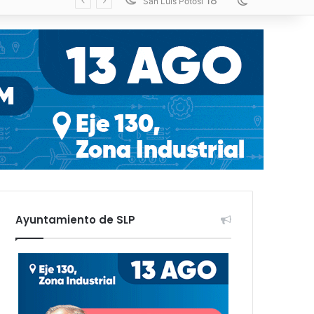
18
Switch skin
San Luis Potosí
Ayuntamiento de SLP