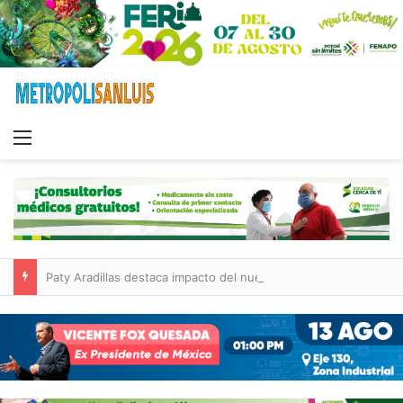
Menu
Paty Aradillas destaca impacto del nuevo desnivel de Circuito Potosí en la movilidad de Villa de Pozos