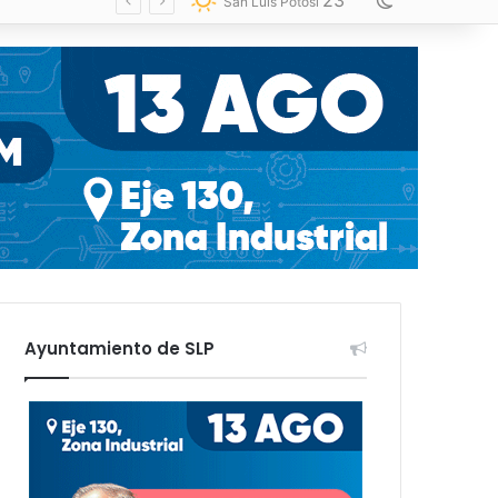
23
Switch skin
San Luis Potosí
Ayuntamiento de SLP