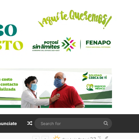
Random Article
Search
unciate
for
℃