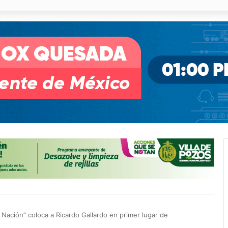
o desnivel de Circuito Potosí en la movilidad de Villa de Pozos
 Nación” coloca a Ricardo Gallardo en primer lugar de