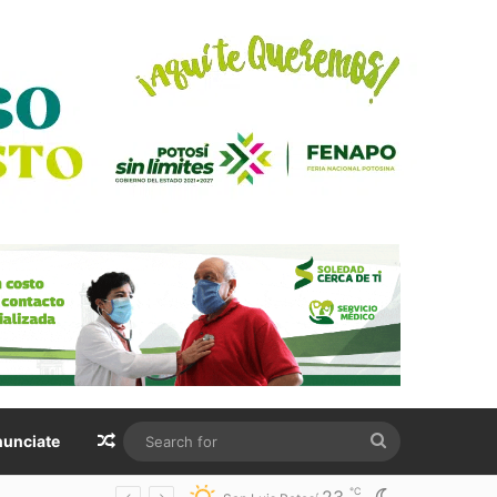
Random Article
Search
unciate
for
℃