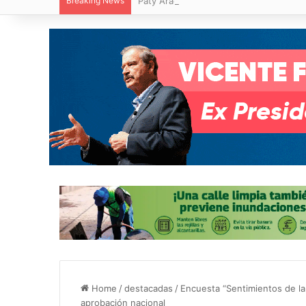
Breaking News
Paty Aradillas destaca impacto del nuev
Home
/
destacadas
/
Encuesta “Sentimientos de la
aprobación nacional