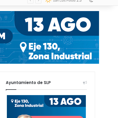
23
Switch skin
San Luis Potosí
Ayuntamiento de SLP