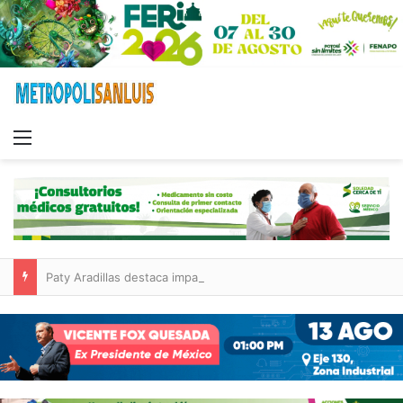
Menu
Paty Aradillas destaca impacto del nuevo desnivel de Circuito Potosí en la movilidad de Villa de Pozos