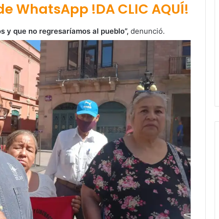
 de WhatsApp !DA CLIC AQUÍ!
os y que no regresaríamos al pueblo”,
denunció.