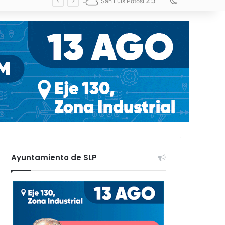
25
Switch skin
San Luis Potosí
Ayuntamiento de SLP