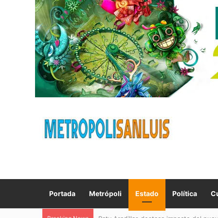
Portada
Metrópoli
Estado
Política
Cu