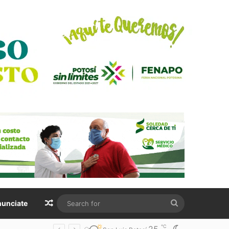
Random Article
Search
unciate
for
℃