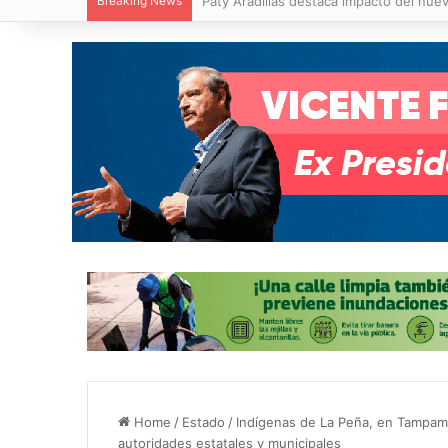
Breaking News
Villa de Pozos reporta reducción del 50
Home
/
Estado
/
Indígenas de La Peña, en Tampamo
autoridades estatales y municipales