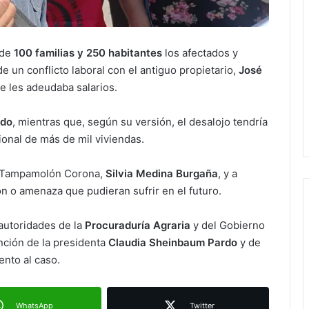
 de
100 familias y 250 habitantes
los afectados y
e un conflicto laboral con el antiguo propietario,
José
e les adeudaba salarios.
ido
, mientras que, según su versión, el desalojo tendría
ional de más de mil viviendas.
de Tampamolón Corona,
Silvia Medina Burgaña
, y a
Juan Manuel Navarro alista
n o amenaza que pudieran sufrir en el futuro.
segundo informe en Soledad y
destaca coordinación con
autoridades de la
Procuraduría Agraria
y del Gobierno
Gobierno del Estado
ención de la presidenta
Claudia Sheinbaum Pardo
y de
Luis Mejía inicia diagnóstico en
ento al caso.
Parques Tangamanga y defiende
llegada tras renunciar al PRI
WhatsApp
Twitter