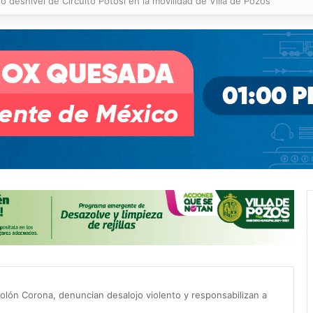
 % en incendios forestales y de pastizales
lón Corona, denuncian desalojo violento y responsabilizan a