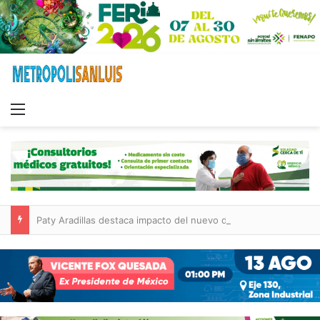
Menu
Paty Aradillas destaca impacto del nuevo desnivel de Circuito Potosí en la movilidad de Villa de Pozos