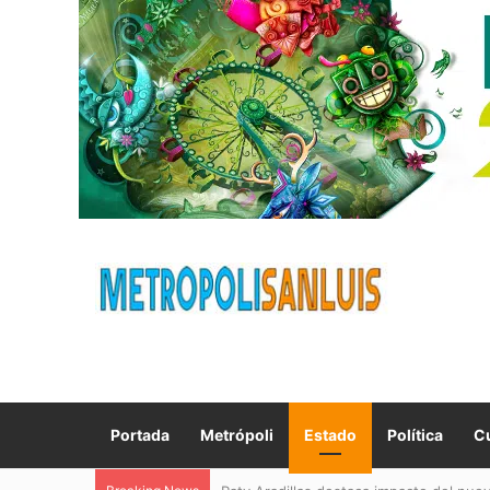
Portada
Metrópoli
Estado
Política
Cu