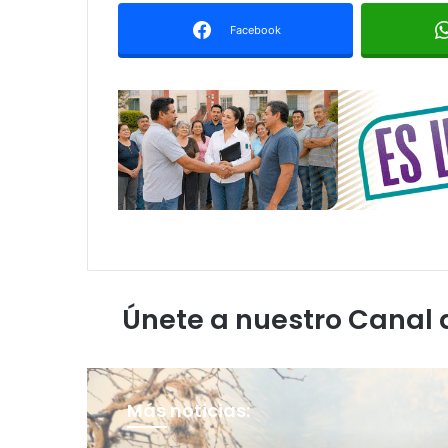
Facebook
Únete a nuestro Canal
Más noticias: