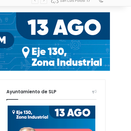
17
Switch skin
San Luis Potosí
Ayuntamiento de SLP