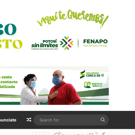
Random Article
Search
unciate
for
℃