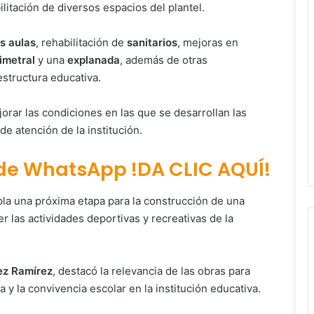
litación de diversos espacios del plantel.
s aulas
, rehabilitación de
sanitarios
, mejoras en
imetral
y una
explanada
, además de otras
estructura educativa.
orar las condiciones en las que se desarrollan las
e atención de la institución.
 de WhatsApp !DA CLIC AQUÍ!
la una próxima etapa para la construcción de una
er las actividades deportivas y recreativas de la
Paty Aradillas destaca impacto del
nuevo desnivel de Circuito Potosí
en la movilidad de Villa de Pozos
ez Ramírez
, destacó la relevancia de las obras para
Villa de Pozos reporta reducción del
y la convivencia escolar en la institución educativa.
50 % en incendios forestales y de
pastizales