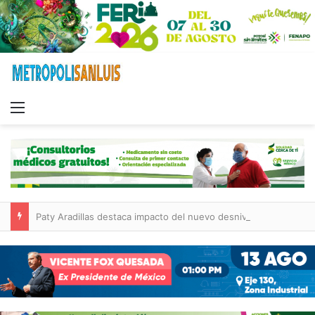
Menu
Paty Aradillas destaca impacto del nuevo desnivel de Circuito Potosí en la movilidad de Villa de Pozos