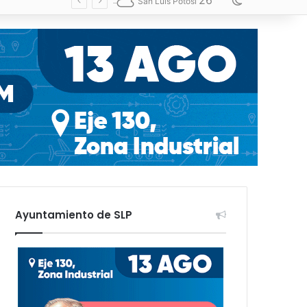
26
Switch skin
San Luis Potosí
Ayuntamiento de SLP