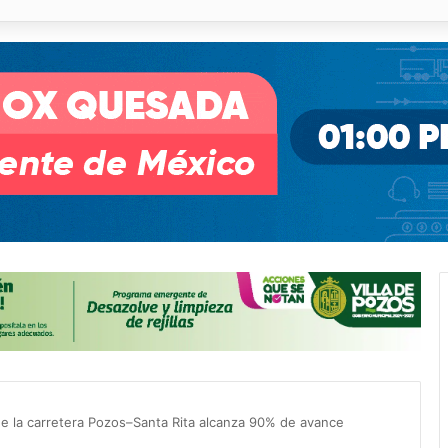
o desnivel de Circuito Potosí en la movilidad de Villa de Pozos
de la carretera Pozos–Santa Rita alcanza 90% de avance