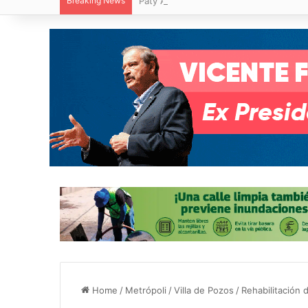
Breaking News
Paty Aradillas destaca impacto del nuev
Home
/
Metrópoli
/
Villa de Pozos
/
Rehabilitación 