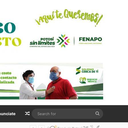
Random Article
Search
unciate
for
℃