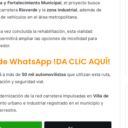
ra y Fortalecimiento Municipal
, el proyecto busca
 carretera
Rioverde
y la
zona industrial
, además de
 de vehículos en el área metropolitana.
 vez concluida la rehabilitación, esta vialidad
 permitirá ampliar las opciones de movilidad para
redor.
 de WhatsApp !DA CLIC AQUÍ!
rá a más de
50 mil automovilistas
que utilizan esta ruta,
ción y seguridad vial.
Paty Aradillas destaca impacto del
nuevo desnivel de Circuito Potosí
en la movilidad de Villa de Pozos
dernización de la red carretera impulsadas en
Villa de
nto urbano e industrial registrado en el municipio y
Villa de Pozos reporta reducción del
errestre.
50 % en incendios forestales y de
pastizales