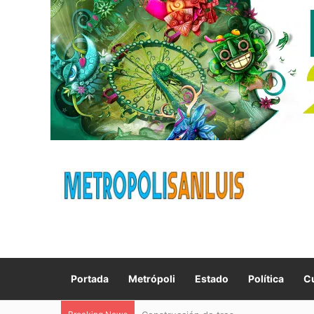
Portada
Metrópoli
Estado
Política
Cu