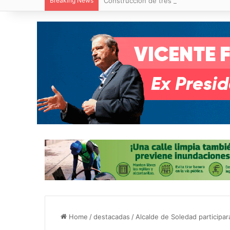
Breaking News
Construcción de tres nuevas aulas en Ca
Home
/
destacadas
/
Alcalde de Soledad participar