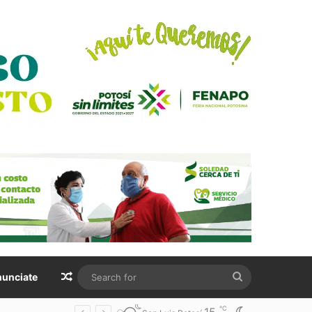
Random Article
Search
unciate
for
℃