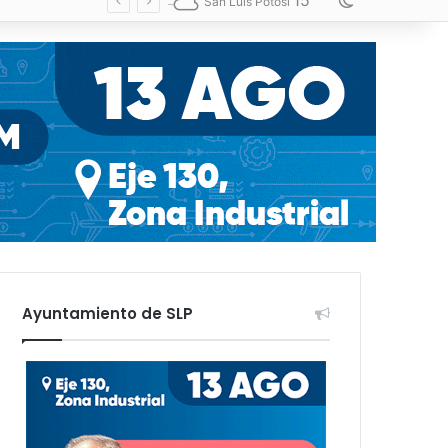
15
Switch skin
San Luis Potosí
Ayuntamiento de SLP