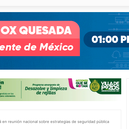
pullito III registra avances en Soledad
á en reunión nacional sobre estrategias de seguridad pública