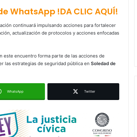
 de WhatsApp !DA CLIC AQUÍ!
ración continuará impulsando acciones para fortalecer
ación, actualización de protocolos y acciones enfocadas
Villa de Pozos lleva su oferta
en este encuentro forma parte de las acciones de
cultural y turística a la Fenapo 2026
er las estrategias de seguridad pública en
Soledad de
Construcción de tres nuevas aulas
en Capullito III registra avances en
WhatsApp
Twitter
Soledad
SSPC implementa operativo vial
para accesos y salidas de la
FENAPO 2026
Gobernadora de Guanajuato