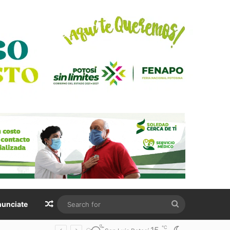
Random Article
Search
unciate
for
℃