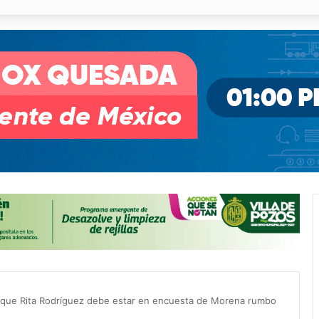
pullito III registra avances en Soledad
a que Rita Rodríguez debe estar en encuesta de Morena rumbo