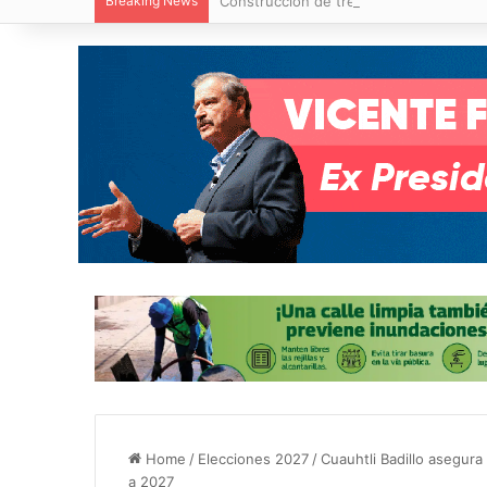
Breaking News
Construcción de tres nuevas aulas en Ca
Home
/
Elecciones 2027
/
Cuauhtli Badillo asegur
a 2027