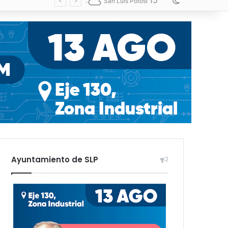
15
Switch skin
San Luis Potosí
Ayuntamiento de SLP