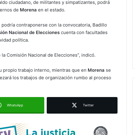
ldo ciudadano, de militantes y simpatizantes, podrá
nternos de
Morena
en el estado.
s podría contraponerse con la convocatoria, Badillo
ión Nacional de Elecciones
cuenta con facultades
idad política.
 la Comisión Nacional de Elecciones”, indicó.
Ruth González destaca impacto del
nuevo paso a desnivel en la
movilidad estatal
 propio trabajo interno, mientras que en
Morena
se
ezará los trabajos de organización rumbo al proceso
Juan Manuel Navarro alista
segundo informe en Soledad y
destaca coordinación con
Gobierno del Estado
WhatsApp
Twitter
Luis Mejía inicia diagnóstico en
Parques Tangamanga y defiende
llegada tras renunciar al PRI