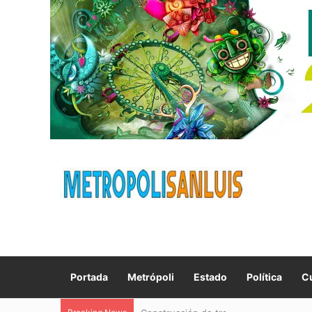
Portada
Metrópoli
Estado
Política
Cu