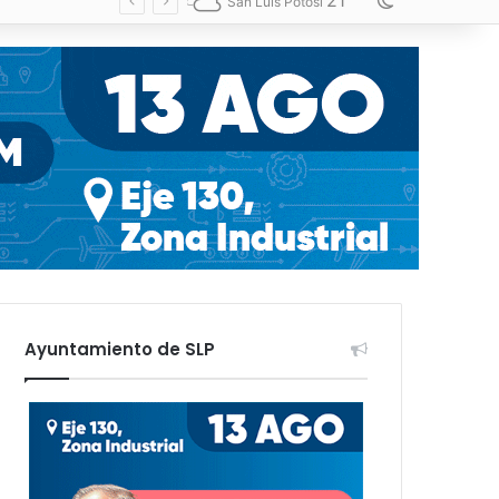
21
Switch skin
San Luis Potosí
Ayuntamiento de SLP