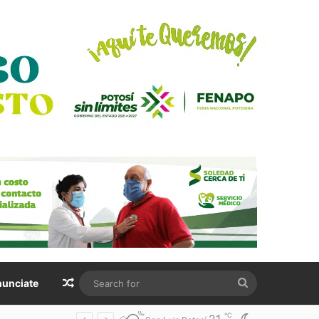
Random Article
Search
unciate
for
℃