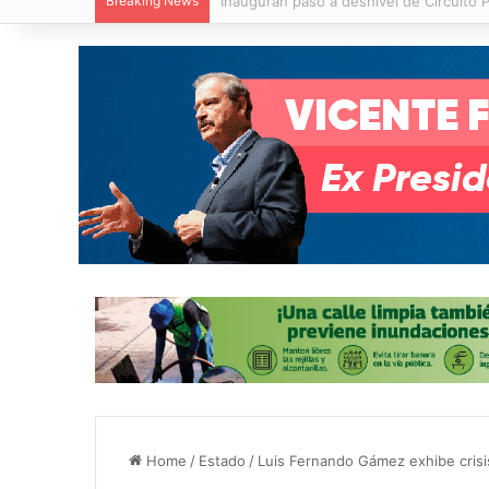
Breaking News
Centro de Capacitación en San Francisc
Home
/
Estado
/
Luis Fernando Gámez exhibe crisi