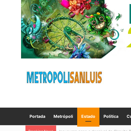
Portada
Metrópoli
Estado
Política
Cu