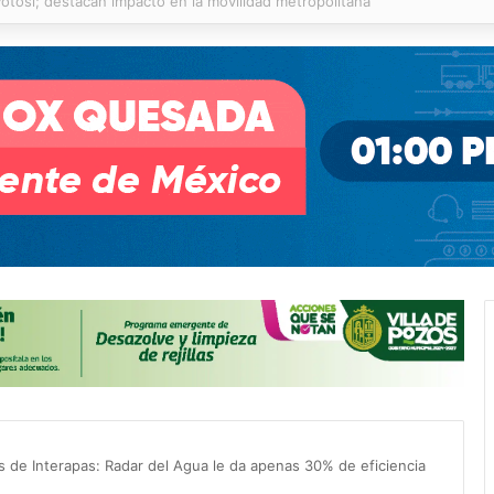
o ofrecerá talleres y buscará certificación para sus alumnos
s de Interapas: Radar del Agua le da apenas 30% de eficiencia