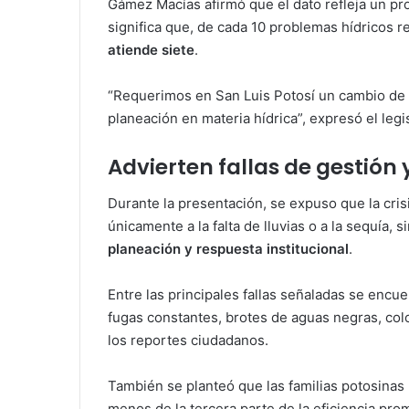
Gámez Macías afirmó que el dato refleja un p
significa que, de cada 10 problemas hídricos r
atiende siete
.
“Requerimos en San Luis Potosí un cambio de
planeación en materia hídrica”, expresó el legi
Advierten fallas de gestión
Durante la presentación, se expuso que la cris
únicamente a la falta de lluvias o a la sequía,
planeación y respuesta institucional
.
Entre las principales fallas señaladas se encu
fugas constantes, brotes de aguas negras, colo
los reportes ciudadanos.
También se planteó que las familias potosinas 
menos de la tercera parte de la eficiencia pro