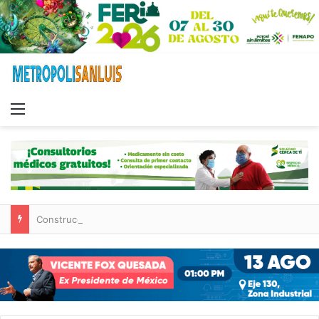
Menu
Construcción de tres nuevas aulas en Capullito III registra avances en Soledad