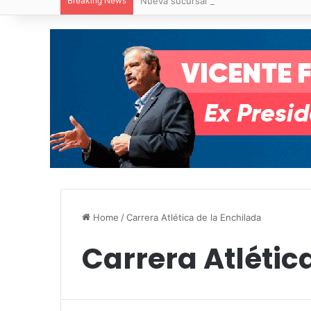
Breaking News
Nueva sucursal de CarneMart llega a V
Home
/
Carrera Atlética de la Enchilada
Carrera Atlétic