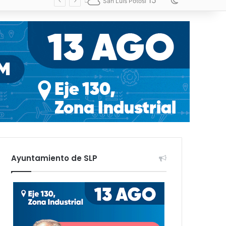
15
Switch skin
San Luis Potosí
Ayuntamiento de SLP