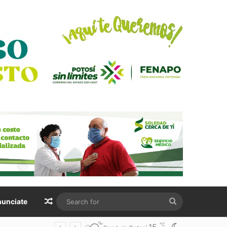
Random Article
Search
unciate
for
℃