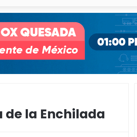
illa de Pozos con inversión y generación de empleos
a de la Enchilada