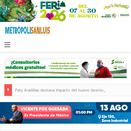
Menu
Paty Aradillas destaca impacto del nuevo desnivel de Circuito Potosí en la movilidad de Villa de Pozos