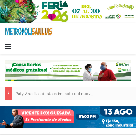
Menu
Paty Aradillas destaca impacto del nuevo desnivel de Circuito Potosí en la movilidad de Villa de Pozos