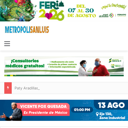
Menu
Paty Aradillas destaca impacto del nuevo desnivel de Circuito Potosí en la movilidad de Villa de Pozos