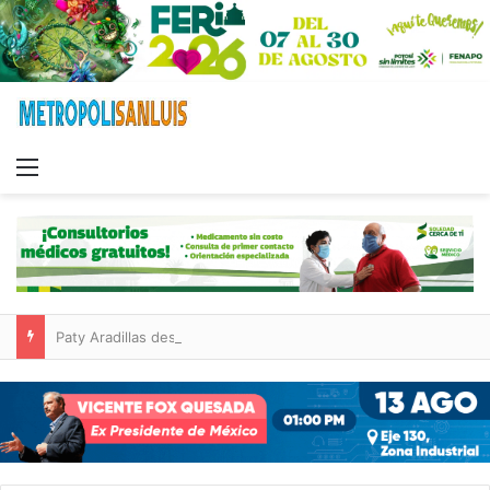
Menu
Paty Aradillas destaca impacto del nuevo desnivel de Circuito Potosí en la movilidad de Villa de Pozos