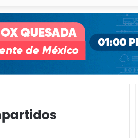
o desnivel de Circuito Potosí en la movilidad de Villa de Pozos
partidos