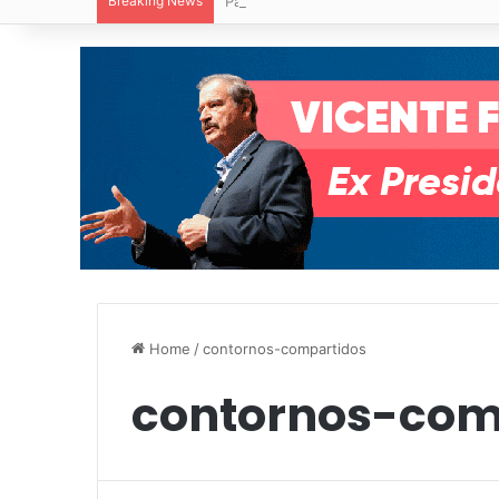
Breaking News
Paty Aradillas destaca impacto del nuev
Home
/
contornos-compartidos
contornos-com