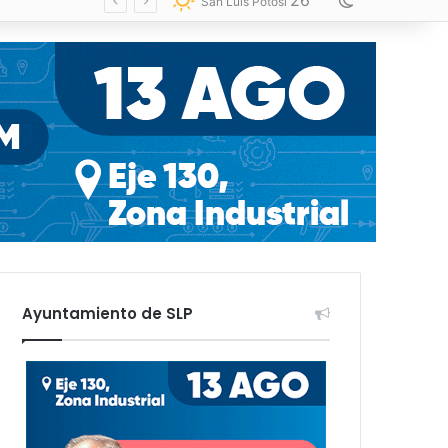
26
Switch skin
San Luis Potosí
Ayuntamiento de SLP