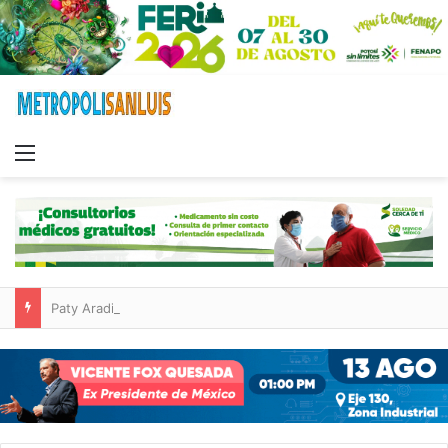
Menu
Paty Aradillas destaca impacto del nuevo desnivel de Circuito Potosí en la movilidad de Villa de Pozos