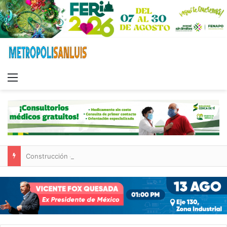
Menu
Construcción de tres nuevas aulas en Capullito III registra avances en Soledad