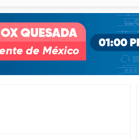
pullito III registra avances en Soledad