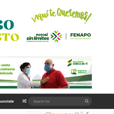
Random Article
Search
unciate
for
℃