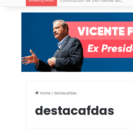
Breaking News
Construcción de tres nuevas aulas en Ca
Home
/
destacafdas
destacafdas