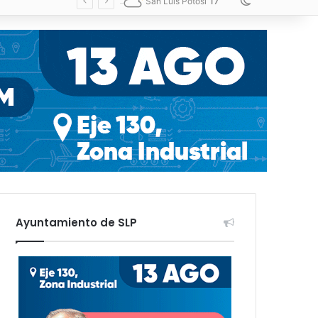
17
Switch skin
San Luis Potosí
Ayuntamiento de SLP