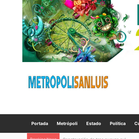
Portada
Metrópoli
Estado
Política
Cu