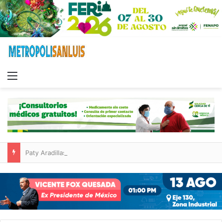
Menu
Paty Aradillas destaca impacto del nuevo desnivel de Circuito Potosí en la movilidad de Villa de Pozos