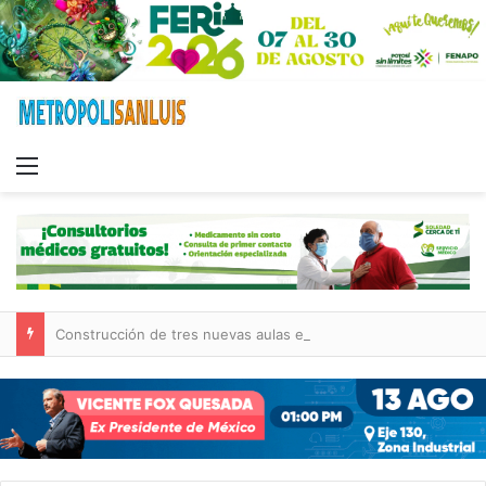
Menu
Construcción de tres nuevas aulas en Capullito III registra avances en Soledad